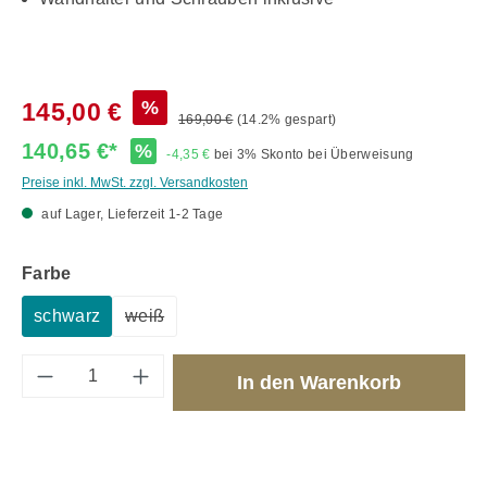
%
145,00 €
169,00 €
(14.2% gespart)
140,65 €*
%
-4,35 €
bei 3% Skonto bei Überweisung
Preise inkl. MwSt. zzgl. Versandkosten
auf Lager, Lieferzeit 1-2 Tage
auswählen
Farbe
schwarz
weiß
(Diese Option ist zurzeit nicht verfügbar.)
Produkt Anzahl: Gib den gewünschten Wert 
In den Warenkorb