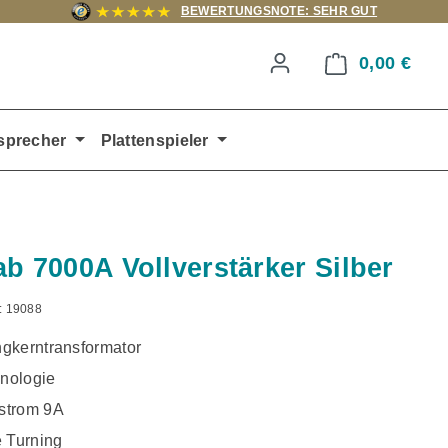
BEWERTUNGSNOTE: SEHR GUT
0,00 €
Ware
sprecher
Plattenspieler
ab 7000A Vollverstärker Silber
:
19088
gkerntransformator
nologie
strom 9A
e Turning