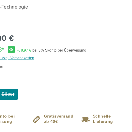
-Technologie
00 €
 €*
%
-38,97 €
bei 3% Skonto bei Überweisung
t. zzgl. Versandkosten
er
ählen
Silber
(Diese Option ist zurzeit nicht verfügbar.)
nto bei
Gratisversand
Schnelle
isung
ab 40€
Lieferung