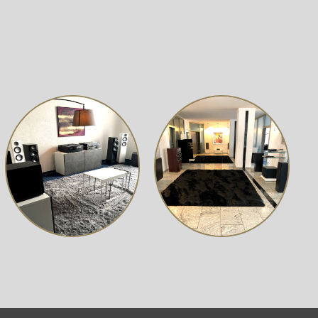
nergie mit einem ESS ES9038Q2M Chip. Der 7000A ist eine
ektur von ESS Technology und den Time Domain Jitter
nem proprietären DC-gekoppelten High-Gain-
alen Audiokenner zu bieten.
gie, mit einer speziell entwickelten MQA-zertifizierten
ird und nicht nur die endgültige Entfaltung wie bei
on Tidal, in der Tidal Masters (MQA) Inhalte zu finden