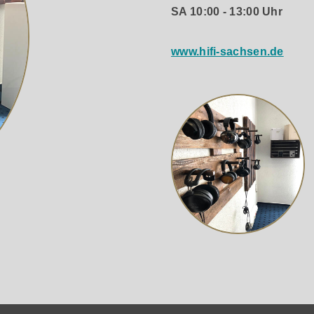
SA 10:00 - 13:00 Uhr
www.hifi-sachsen.de
ch, basiert der 7000A auf der natürlichen Integration und Sy
ntnissen des 9000A. Er nutzt die 32-Bit-HyperStream-Archit
nen Post-DAC-?lter, der auf einer Class-A-Topologie und ei
riges Rauschen und einen hohen Dynamikbereich für den digit
Dekodierung von MQA, der hochauflösenden Streaming-Technolo
ngsprozess der "dreifachen Entfaltung" intern durchgeführt w
ellenten Systemwahl für Abonnenten der "HiFi Plus"-Stufe v