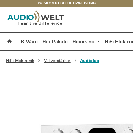
3% SKONTO BEI ÜBERWEISUNG
m Hauptinhalt springen
Zur Suche springen
Zur Hauptnavigation springen
B-Ware
Hifi-Pakete
Heimkino
HiFi Elektro
HiFi Elektronik
Vollverstärker
Audiolab
Bildergalerie überspringen