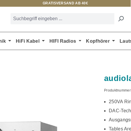
GRATISVERSAND AB 40€
nik
HiFi Kabel
HIFI Radios
Kopfhörer
Laut
audiol
Produktnummer
250VA Rin
DAC-Tech
Ausgangs
Tables Ar