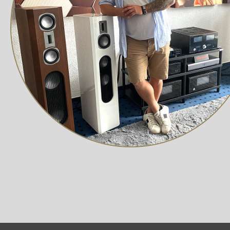
Flaggschiff-DAC
Wie bei den integrierten Verstärkern von audiolab übli
Weiterentwicklung des 6000A und basiert auf den Erken
Eliminator. Wie der 9000A verwendet auch der 7000A ei
Elektronikverstärkerdesign basiert, um ein extrem nied
Streaming-Technologie
Darüber hinaus bietet der 7000A auch die vollständige 
DAC-Lösung. Das bedeutet, dass der komplette Dekodieru
einem MQA-"Renderer". Das macht den 7000A zu einer exz