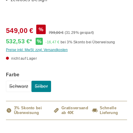
%
549,00 €
799,00 €
(31.29% gespart)
532,53 €*
%
-16,47 €
bei 3% Skonto bei Überweisung
Preise inkl. MwSt. zzgl. Versandkosten
nicht auf Lager
auswählen
Farbe
Schwarz
Silber
(Diese Option ist zurzeit nicht verfügbar.)
(Diese Option ist zurzeit nicht verfügbar.)
3% Skonto bei
Gratisversand
Schnelle
Überweisung
ab 40€
Lieferung