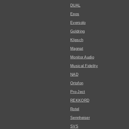
DUAL
Epos
Eversolo
Goldring
Klipsch
Magnat
Monitor Audio
Musical Fidelity
NAD
Ortofon
Pro-Ject
REKKORD
Rotel
Sennheiser
SVS