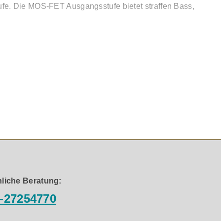
ufe. Die MOS-FET Ausgangsstufe bietet straffen Bass,
en Ausführung: 2x optisch und 2x coax SPDIF sowie
liche Beratung:
-27254770