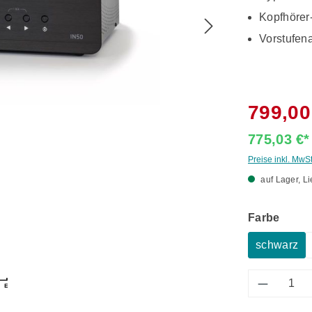
Kopfhöre
Vorstufen
799,00
775,03 €
Preise inkl. MwS
auf Lager, Li
ausw
Farbe
schwarz
Produkt 