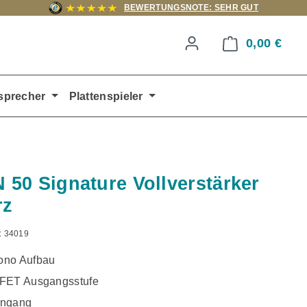
BEWERTUNGSNOTE: SEHR GUT
0,00 €
Ware
sprecher
Plattenspieler
N 50 Signature Vollverstärker
rz
:
34019
ono Aufbau
SFET Ausgangsstufe
ingang