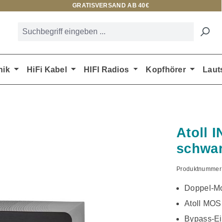
GRATISVERSAND AB 40€
nik
HiFi Kabel
HIFI Radios
Kopfhörer
Laut
Atoll I
schwa
Produktnummer
Doppel-M
Atoll MO
Bypass-E