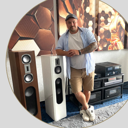
Echte Tape-Schleife (z.B. für Equalizer)
Bypass-Eingang
Kopfhörer-Buchse 6.5mm
Durchgehend fernbedienbar
Systemfernbedienung (optional)
Erweiterbar um Phono Modul und Digital-Input Mod