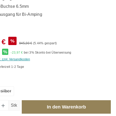
r-Buchse 6.5mm
ausgang für Bi-Amping
 €
%
845,00 €
(5.44% gespart)
*
%
-23,97 €
bei 3% Skonto bei Überweisung
t. zzgl. Versandkosten
eferzeit 1-2 Tage
ählen
silber
(Diese Option ist zurzeit nicht verfügbar.)
Anzahl: Gib den gewünschten Wert ein od
Stk
In den Warenkorb