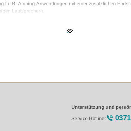
ang für Bi-Amping-Anwendungen mit einer zusätzlichen Endst
rigen Lautsprechern.
alboards mit 2x optisch und 2x coax SPDIF oder in der groß
Unterstützung und persön
0371
Service Hotline: