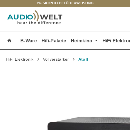
3% SKONTO BEI ÜBERWEISUNG
m Hauptinhalt springen
Zur Suche springen
Zur Hauptnavigation springen
B-Ware
Hifi-Pakete
Heimkino
HiFi Elektro
HiFi Elektronik
Vollverstärker
Atoll
Bildergalerie überspringen